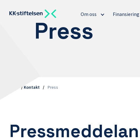
Om oss
Finansierin
Press
Hem
/
Kontakt
/
Press
Pressmeddela