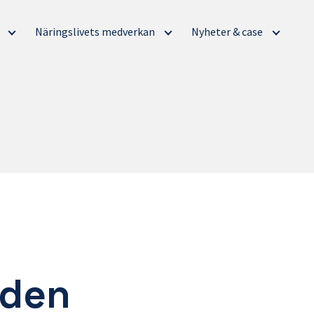
g
Näringslivets medverkan
Nyheter & case
nden