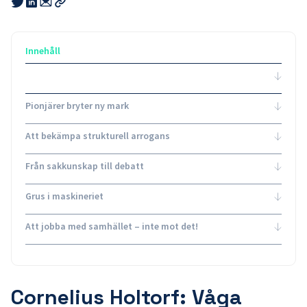
Share
Share
this
this
this
Kopiera
link
link
link
länk
to
to
to
email
twitter
linkedin
Innehåll
Pionjärer bryter ny mark
Att bekämpa strukturell arrogans
Från sakkunskap till debatt
Grus i maskineriet
Att jobba med samhället – inte mot det!
Cornelius Holtorf: Våga