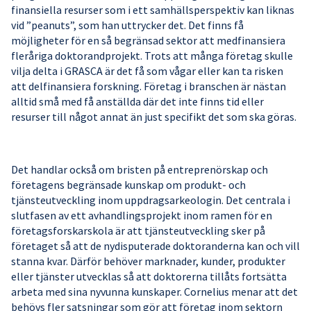
finansiella resurser som i ett samhällsperspektiv kan liknas
vid ”peanuts”, som han uttrycker det. Det finns få
möjligheter för en så begränsad sektor att medfinansiera
fleråriga doktorandprojekt. Trots att många företag skulle
vilja delta i GRASCA är det få som vågar eller kan ta risken
att delfinansiera forskning. Företag i branschen är nästan
alltid små med få anställda där det inte finns tid eller
resurser till något annat än just specifikt det som ska göras.
Det handlar också om bristen på entreprenörskap och
företagens begränsade kunskap om produkt- och
tjänsteutveckling inom uppdragsarkeologin. Det centrala i
slutfasen av ett avhandlingsprojekt inom ramen för en
företagsforskarskola är att tjänsteutveckling sker på
företaget så att de nydisputerade doktoranderna kan och vill
stanna kvar. Därför behöver marknader, kunder, produkter
eller tjänster utvecklas så att doktorerna tillåts fortsätta
arbeta med sina nyvunna kunskaper. Cornelius menar att det
behövs fler satsningar som gör att företag inom sektorn