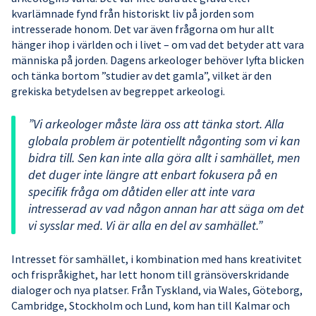
kvarlämnade fynd från historiskt liv på jorden som
intresserade honom. Det var även frågorna om hur allt
hänger ihop i världen och i livet – om vad det betyder att vara
människa på jorden. Dagens arkeologer behöver lyfta blicken
och tänka bortom ”studier av det gamla”, vilket är den
grekiska betydelsen av begreppet arkeologi.
”Vi arkeologer måste lära oss att tänka stort. Alla
globala problem är potentiellt någonting som vi kan
bidra till. Sen kan inte alla göra allt i samhället, men
det duger inte längre att enbart fokusera på en
specifik fråga om dåtiden eller att inte vara
intresserad av vad någon annan har att säga om det
vi sysslar med. Vi är alla en del av samhället.”
Intresset för samhället, i kombination med hans kreativitet
och frispråkighet, har lett honom till gränsöverskridande
dialoger och nya platser. Från Tyskland, via Wales, Göteborg,
Cambridge, Stockholm och Lund, kom han till Kalmar och