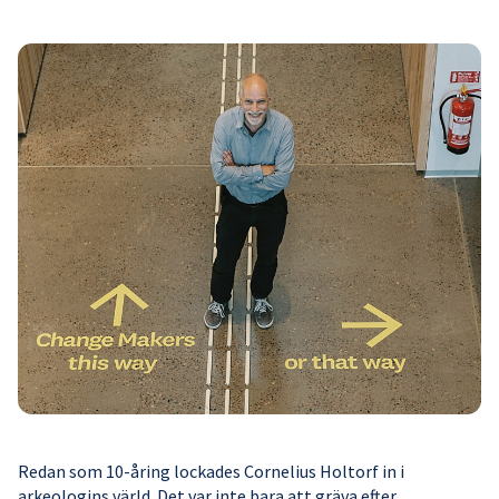
Redan som 10-åring lockades Cornelius Holtorf in i
arkeologins värld. Det var inte bara att gräva efter