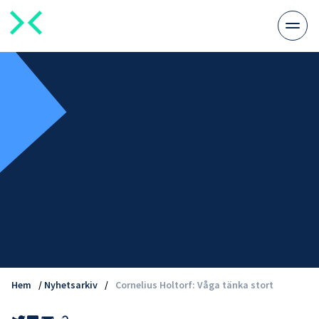
Växla
meny
Hem
/
Nyhetsarkiv
/
Cornelius Holtorf: Våga tänka stort
Share