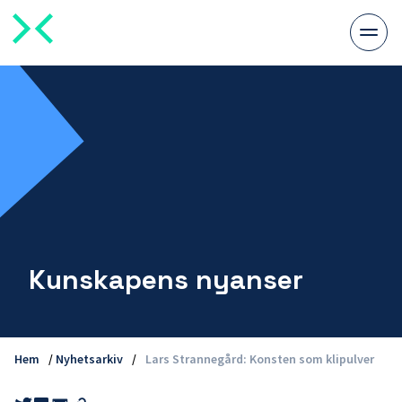
Växla
meny
Kunskapens nyanser
Hem
/
Nyhetsarkiv
/
Lars Strannegård: Konsten som klipulver
Share