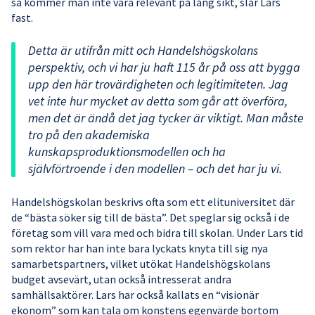
så kommer man inte vara relevant på lång sikt, slår Lars
fast.
Detta är utifrån mitt och Handelshögskolans
perspektiv, och vi har ju haft 115 år på oss att bygga
upp den här trovärdigheten och legitimiteten. Jag
vet inte hur mycket av detta som går att överföra,
men det är ändå det jag tycker är viktigt. Man måste
tro på den akademiska
kunskapsproduktionsmodellen och ha
självförtroende i den modellen – och det har ju vi.
Handelshögskolan beskrivs ofta som ett elituniversitet där
de “bästa söker sig till de bästa”. Det speglar sig också i de
företag som vill vara med och bidra till skolan. Under Lars tid
som rektor har han inte bara lyckats knyta till sig nya
samarbetspartners, vilket utökat Handelshögskolans
budget avsevärt, utan också intresserat andra
samhällsaktörer. Lars har också kallats en “visionär
ekonom” som kan tala om konstens egenvärde bortom