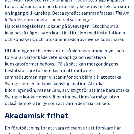
för att påminna om och lära ut betydelsen av reflektion som
en ingång till kunskap. Detta synsätt sammanfattas i
The Art
Initiative
, som innefattar en rad satsningar.
Handelshögskolans lokaler på Sveavägen i Stockholm är
idag också något av en konstinstitution med installationer
och konstverk, och lärosalar inredda av diverse konstnärer.
Utbildningen och konsten är två sidor av samma mynt och
förklarar varför både vetenskapliga och estetiska
kunskapsformer behövs.” På så sätt kan morgondagens
beslutsfattare förberedas för att möta de
samhällsutmaningar vi står inför och bidra till att stärka
Sverige som en ledande kunskapsnation. Att öka
bildningsnivån, menar Lars, är viktigt för att inte bara stärka
Sveriges konkurrenskraft och innovationsförmåga, utan
också demokratin genom att värna den fria tanken.
Akademisk frihet
En förutsättning för att vara relevant är att forskare har