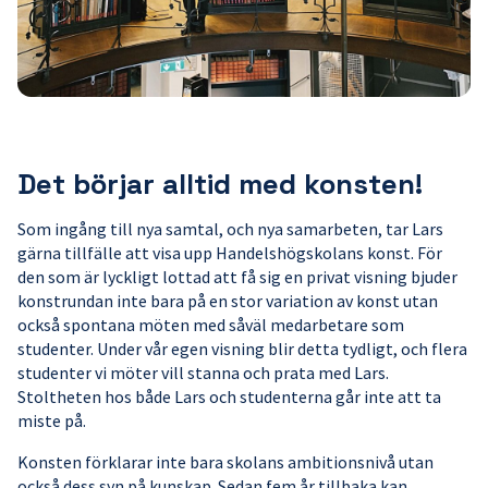
Det börjar alltid med konsten!
Som ingång till nya samtal, och nya samarbeten, tar Lars
gärna tillfälle att visa upp Handelshögskolans konst. För
den som är lyckligt lottad att få sig en privat visning bjuder
konstrundan inte bara på en stor variation av konst utan
också spontana möten med såväl medarbetare som
studenter. Under vår egen visning blir detta tydligt, och flera
studenter vi möter vill stanna och prata med Lars.
Stoltheten hos både Lars och studenterna går inte att ta
miste på.
Konsten förklarar inte bara skolans ambitionsnivå utan
också dess syn på kunskap. Sedan fem år tillbaka kan