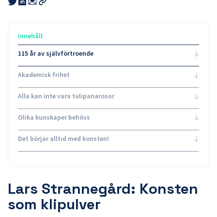
Share
Share
this
this
this
Kopiera
link
link
link
länk
to
to
to
email
twitter
linkedin
Innehåll
115 år av självförtroende
Akademisk frihet
Alla kan inte vara tulipanarosor
Olika kunskaper behövs
Det börjar alltid med konsten!
Lars Strannegård: Konsten
som klipulver