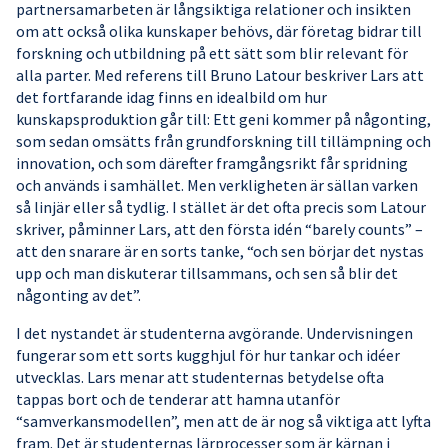
partnersamarbeten är långsiktiga relationer och insikten
om att också olika kunskaper behövs, där företag bidrar till
forskning och utbildning på ett sätt som blir relevant för
alla parter. Med referens till Bruno Latour beskriver Lars att
det fortfarande idag finns en idealbild om hur
kunskapsproduktion går till: Ett geni kommer på någonting,
som sedan omsätts från grundforskning till tillämpning och
innovation, och som därefter framgångsrikt får spridning
och används i samhället. Men verkligheten är sällan varken
så linjär eller så tydlig. I stället är det ofta precis som Latour
skriver, påminner Lars, att den första idén “barely counts” –
att den snarare är en sorts tanke, “och sen börjar det nystas
upp och man diskuterar tillsammans, och sen så blir det
någonting av det”.
I det nystandet är studenterna avgörande. Undervisningen
fungerar som ett sorts kugghjul för hur tankar och idéer
utvecklas. Lars menar att studenternas betydelse ofta
tappas bort och de tenderar att hamna utanför
“samverkansmodellen”, men att de är nog så viktiga att lyfta
fram. Det är studenternas lärprocesser som är kärnan i