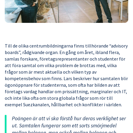
Till de olika centrumbildningarna finns tillhörande “advisory
boards”, rådgivande organ. En gång om året, ibland flera,
samlas forskare, företagsrepresentanter och studenter för
att föra samtal om vilka problem de brottas med, vilka
frågor som är mest aktuella och vilken typ av
kompetensbehov som finns. Lars beskriver hur samtalen blir
ögonöppnare för studenterna, som ofta har bilden av att
företags vardag handlar om prissättning, marginaler och IT,
och inte lika ofta om stora globala frågor som rör till
exempel Suezkanalen, hållbarhet och konflikter i världen.
Poängen är att vi ska förstå hur deras verklighet ser
ut. Samtalen fungerar som ett sorts smörjmedel
mellan bolagen, men också mellan bolagen och