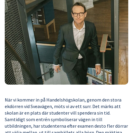
När vi kommer in på Handelshögskolan, genom den stora
ekdörren vid Sveavägen, möts vi av ett surr. Det märks att
skolan är en plats där studenter vill spendera sin tid.
Samtidigt som entrén symboliserar vägen in till
utbildningen, har studenterna efter examen desto fler dörrar
att välja mellan, ut till samhällets alla hörn. Den mäktiga