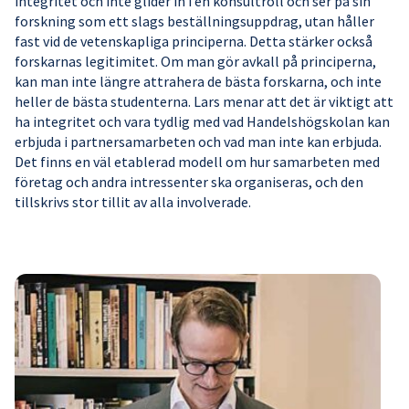
integritet och inte glider in i en konsultroll och ser på sin
forskning som ett slags beställningsuppdrag, utan håller
fast vid de vetenskapliga principerna. Detta stärker också
forskarnas legitimitet. Om man gör avkall på principerna,
kan man inte längre attrahera de bästa forskarna, och inte
heller de bästa studenterna. Lars menar att det är viktigt att
ha integritet och vara tydlig med vad Handelshögskolan kan
erbjuda i partnersamarbeten och vad man inte kan erbjuda.
Det finns en väl etablerad modell om hur samarbeten med
företag och andra intressenter ska organiseras, och den
tillskrivs stor tillit av alla involverade.