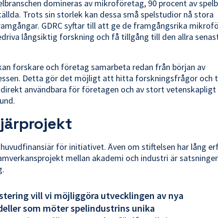
lbranschen domineras av mikroföretag, 90 procent av spel
tällda. Trots sin storlek kan dessa små spelstudior nå stora
amgångar. GDRC syftar till att ge de framgångsrika mikrof
driva långsiktig forskning och få tillgång till den allra senas
n forskare och företag samarbeta redan från början av
ssen. Detta gör det möjligt att hitta forskningsfrågor och 
 direkt användbara för företagen och av stort vetenskapligt 
und.
njärprojekt
 huvudfinansiär för initiativet. Även om stiftelsen har lång e
samverkansprojekt mellan akademi och industri är satsning
g.
tering vill vi möjliggöra utvecklingen av nya
ller som möter spelindustrins unika