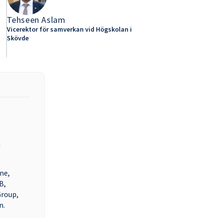
Tehseen Aslam
Vicerektor för samverkan vid Högskolan i
Skövde
a
ne,
B,
Group,
n.