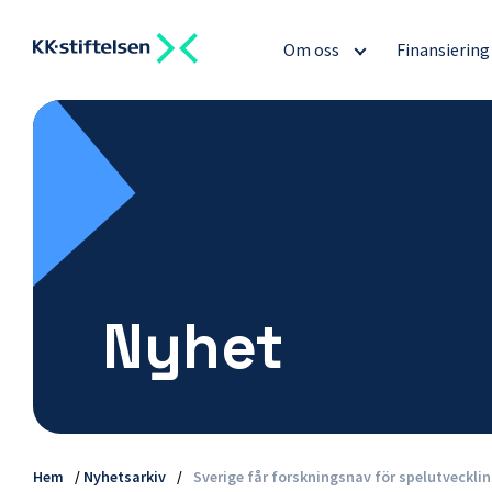
Om oss
Finansierin
Nyhet
Hem
/
Nyhetsarkiv
/
Sverige får forskningsnav för spelutveckli