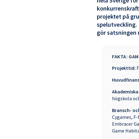
hela Sverige för
konkurrenskraft.
projektet på gr
spelutveckling.
gör satsningen 
FAKTA: GA
Projekttid:
F
Huvudfinans
Akademiska 
högskola och
Bransch- oc
Cygames, F-M
Embracer Gam
Game Habita