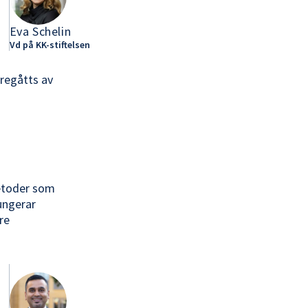
Eva Schelin
Vd på KK-stiftelsen
öregåtts av
metoder som
ungerar
re