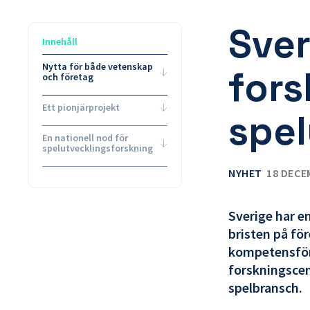
Sver
Innehåll
Nytta för både vetenskap
fors
och företag
Ett pionjärprojekt
spel
En nationell nod för
spelutvecklingsforskning
NYHET
18 DECE
Sverige har e
bristen på fö
kompetensförsö
forskningsce
spelbransch.