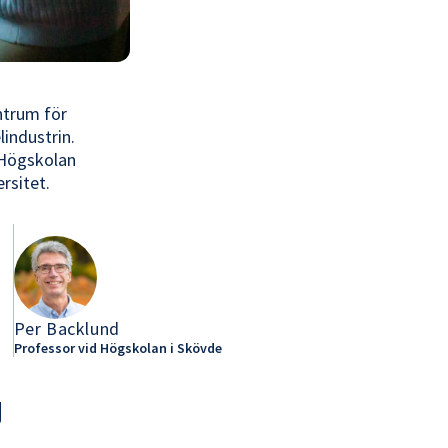
ntrum för
lindustrin.
 Högskolan
rsitet.
Per Backlund
Professor vid Högskolan i Skövde
g