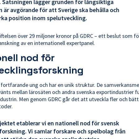
. Satsningen lägger grunden för långsiktiga
är avgörande för att Sverige ska behålla och
rka position inom spelutveckling.
tiftelsen över 29 miljoner kronor på GDRC – ett beslut som f
nskning av en internationell expertpanel.
nell nod för
ecklingsforskning
r fortfarande ung och har en unik struktur. De samverkans
nvänts mellan lärosäten och andra svenska exportindustrier f
industrin. Men genom GDRC går det att utveckla fler och bätt
oder.
ektet etablerar vi en nationell nod för svensk
forskning. Vi samlar forskare och spelbolag från