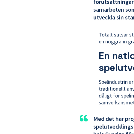
förutsättningar
samarbeten som 
utveckla sin sta
Totalt satsar s
en noggrann gra
En natio
spelutv
Spelindustrin ä
traditionellt a
dåligt för spel
samverkansmet
“
Med det här proj
spelutvecklings