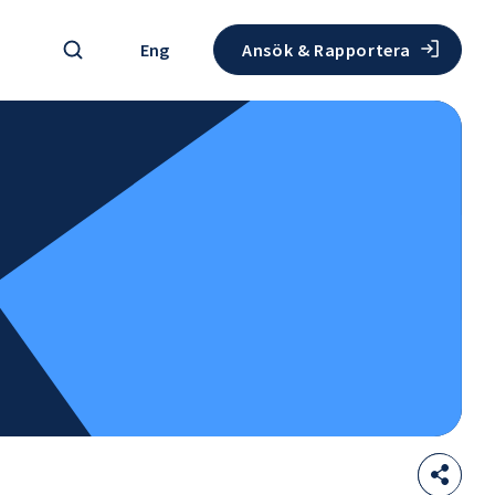
Sök
Eng
Ansök & Rapportera
Sha
Öppna
thi