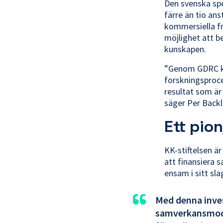
Den svenska spe
färre än tio ans
kommersiella fr
möjlighet att be
kunskapen.
”Genom GDRC ka
forskningsproce
resultat som är
säger Per Backl
Ett pio
KK-stiftelsen är
att finansiera 
ensam i sitt sla
“
Med denna inves
samverkansmode