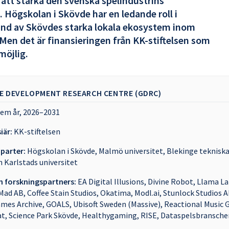
 att stärka den svenska spelindustrins
 Högskolan i Skövde har en ledande roll i
und av Skövdes starka lokala ekosystem inom
 Men det är finansieringen från KK-stiftelsen som
möjlig.
ME DEVELOPMENT RESEARCH CENTRE (GDRC)
em år, 2026–2031
iär:
KK-stiftelsen
parter:
Högskolan i Skövde, Malmö universitet, Blekinge teknisk
 Karlstads universitet
h forskningspartners:
EA Digital Illusions, Divine Robot, Llama La
ad AB, Coffee Stain Studios, Okatima, Modl.ai, Stunlock Studios A
es Archive, GOALS, Ubisoft Sweden (Massive), Reactional Music 
t, Science Park Skövde, Healthygaming, RISE, Dataspelsbransche