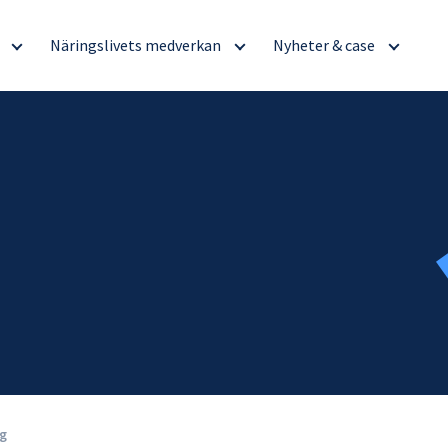
g
Näringslivets medverkan
Nyheter & case
ng