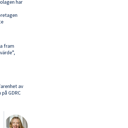
bolagen har
öretagen
te
ta fram
värde”,
rfarenhet av
en på GDRC