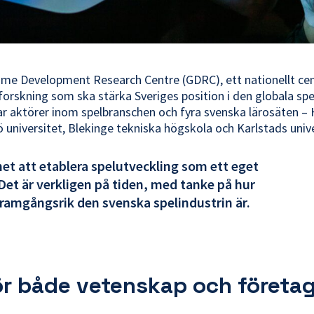
ame Development Research Centre (GDRC), ett nationellt ce
forskning som ska stärka Sveriges position i den globala spe
lar aktörer inom spelbranschen och fyra svenska lärosäten –
 universitet, Blekinge tekniska högskola och Karlstads unive
het att etablera spelutveckling som ett eget
Det är verkligen på tiden, med tanke på hur
framgångsrik den svenska spelindustrin är.
ör både vetenskap och företa