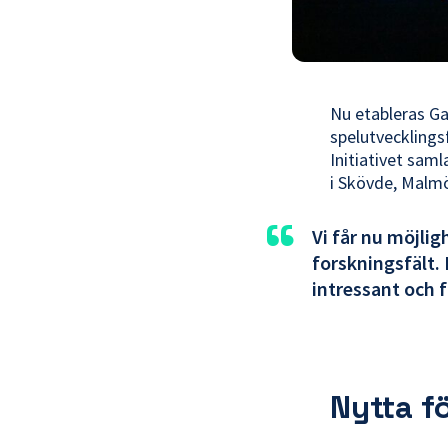
Nu etableras G
spelutvecklings
Initiativet sam
i Skövde, Malmö
“
Vi får nu möjlig
forskningsfält. 
intressant och 
Nytta f