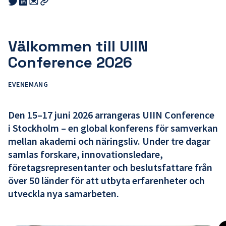
Share
Share
this
this
this
Kopiera
link
link
link
länk
to
to
to
email
twitter
linkedin
Välkommen till UIIN
Conference 2026
EVENEMANG
Den 15–17 juni 2026 arrangeras
UIIN Conference
i Stockholm – en global konferens för samverkan
mellan akademi och näringsliv. Under tre dagar
samlas forskare, innovationsledare,
företagsrepresentanter och beslutsfattare från
över 50 länder för att utbyta erfarenheter och
utveckla nya samarbeten.