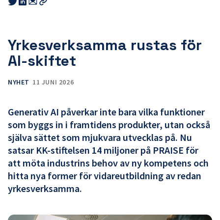
Share
Share
this
this
this
Kopiera
link
link
link
länk
to
to
to
email
twitter
linkedin
Yrkesverksamma rustas för
AI-skiftet
NYHET
11 JUNI 2026
Generativ AI påverkar inte bara vilka funktioner
som byggs in i framtidens produkter, utan också
själva sättet som mjukvara utvecklas på. Nu
satsar KK-stiftelsen 14 miljoner på PRAISE för
att möta industrins behov av ny kompetens och
hitta nya former för vidareutbildning av redan
yrkesverksamma.