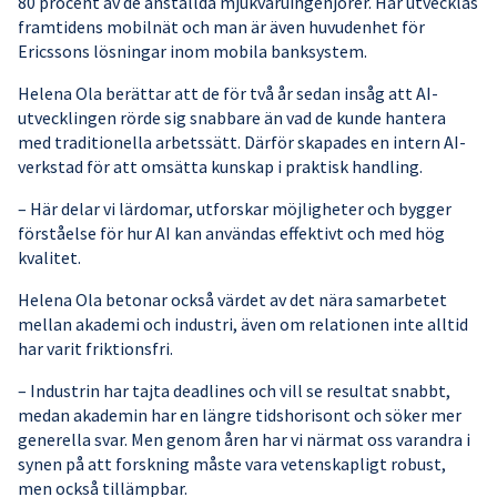
80 procent av de anställda mjukvaruingenjörer. Här utvecklas
framtidens mobilnät och man är även huvudenhet för
Ericssons lösningar inom mobila banksystem.
Helena Ola berättar att de för två år sedan insåg att AI-
utvecklingen rörde sig snabbare än vad de kunde hantera
med traditionella arbetssätt. Därför skapades en intern AI-
verkstad för att omsätta kunskap i praktisk handling.
– Här delar vi lärdomar, utforskar möjligheter och bygger
förståelse för hur AI kan användas effektivt och med hög
kvalitet.
Helena Ola betonar också värdet av det nära samarbetet
mellan akademi och industri, även om relationen inte alltid
har varit friktionsfri.
– Industrin har tajta deadlines och vill se resultat snabbt,
medan akademin har en längre tidshorisont och söker mer
generella svar. Men genom åren har vi närmat oss varandra i
synen på att forskning måste vara vetenskapligt robust,
men också tillämpbar.