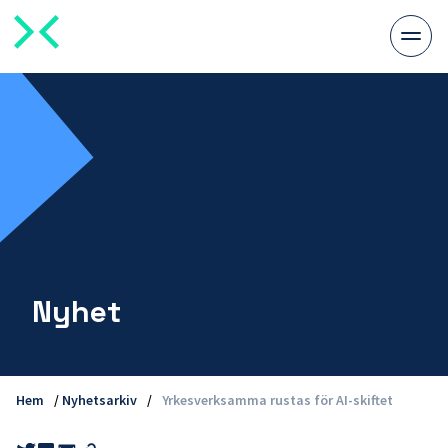
Växla
meny
Nyhet
Hem
/
Nyhetsarkiv
/
Yrkesverksamma rustas för AI-skiftet
Share