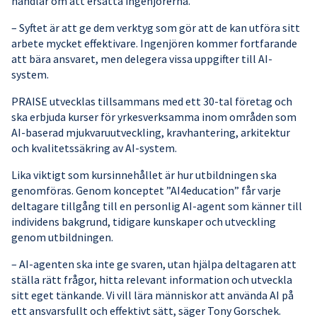
handlar om att ersätta ingenjörerna.
– Syftet är att ge dem verktyg som gör att de kan utföra sitt
arbete mycket effektivare. Ingenjören kommer fortfarande
att bära ansvaret, men delegera vissa uppgifter till AI-
system.
PRAISE utvecklas tillsammans med ett 30-tal företag och
ska erbjuda kurser för yrkesverksamma inom områden som
AI-baserad mjukvaruutveckling, kravhantering, arkitektur
och kvalitetssäkring av AI-system.
Lika viktigt som kursinnehållet är hur utbildningen ska
genomföras. Genom konceptet ”AI4education” får varje
deltagare tillgång till en personlig AI-agent som känner till
individens bakgrund, tidigare kunskaper och utveckling
genom utbildningen.
– AI-agenten ska inte ge svaren, utan hjälpa deltagaren att
ställa rätt frågor, hitta relevant information och utveckla
sitt eget tänkande. Vi vill lära människor att använda AI på
ett ansvarsfullt och effektivt sätt, säger Tony Gorschek.