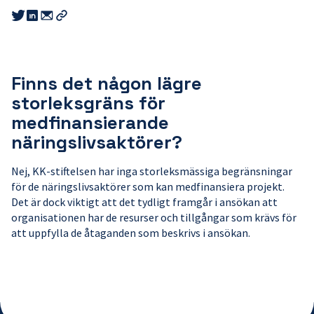
Share
Share
Share
this
this
this
Kopiera
link
link
link
länk
to
to
to
email
twitter
linkedin
Finns det någon lägre
storleksgräns för
medfinansierande
näringslivsaktörer?
Nej, KK-stiftelsen har inga storleksmässiga begränsningar
för de näringslivsaktörer som kan medfinansiera projekt.
Det är dock viktigt att det tydligt framgår i ansökan att
organisationen har de resurser och tillgångar som krävs för
att uppfylla de åtaganden som beskrivs i ansökan.