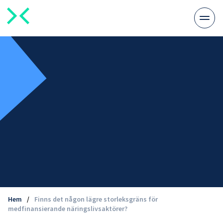
Växla
meny
Hem
/
Finns det någon lägre storleksgräns för
medfinansierande näringslivsaktörer?