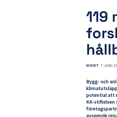
119 m
fors
håll
NYHET
7 JUNI 2
Bygg- och anl
klimatutsläpp
potential att
KK-stiftelsen
företagspartn
avseende resu