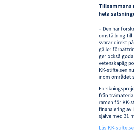
Tillsammans m
hela satsning
– Den här forsk
omställning til
svarar direkt p
gäller förbättr
ger också goda 
vetenskaplig po
KK-stiftelsen nu
inom området sa
Forskningsproje
från trämateria
ramen för KK-s
finansiering av
själva med 31 m
Läs KK-stiftel