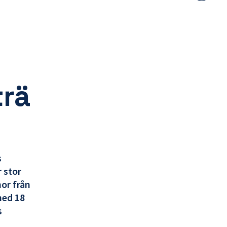
delning
lin
to
twi
trä
s
 stor
or från
med 18
s