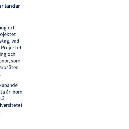
r landar
ling och
rojektet
etag, vad
 Projektet
ning och
ronor, som
 lärosäten
.
skapande
tta år inom
kså
iversitetet
.