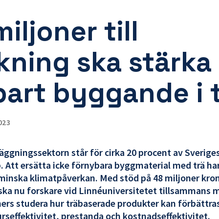
iljoner till
kning ska stärka
bart byggande i 
023
äggningssektorn står för cirka 20 procent av Sverige
. Att ersätta icke förnybara byggmaterial med trä har
 minska klimatpåverkan. Med stöd på 48 miljoner kron
 ska nu forskare vid Linnéuniversitetet tillsammans 
ers studera hur träbaserade produkter kan förbättra
rseffektivitet, prestanda och kostnadseffektivitet.