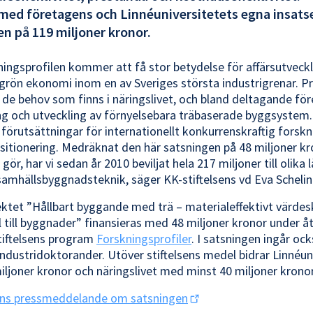
ed företagens och Linnéuniversitetets egna insatse
en på 119 miljoner kronor.
ningsprofilen kommer att få stor betydelse för affärsutveck
l grön ekonomi inom en av Sveriges största industrigrenar. P
å de behov som finns i näringslivet, och bland deltagande för
ing och utveckling av förnyelsebara träbaserade byggsystem.
förutsättningar för internationellt konkurrenskraftig forsk
sitionering. Medräknat den här satsningen på 48 miljoner k
 gör, har vi sedan år 2010 beviljat hela 217 miljoner till olika
mhällsbyggnadsteknik, säger KK-stiftelsens vd Eva Schelin
ktet ”Hållbart byggande med trä – materialeffektivt värde
l till byggnader” finansieras med 48 miljoner kronor under å
tiftelsens program
Forskningsprofiler
. I satsningen ingår oc
 industridoktorander. Utöver stiftelsens medel bidrar Linnéun
iljoner kronor och näringslivet med minst 40 miljoner kronor
sens pressmeddelande om satsningen