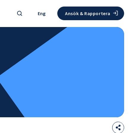
Sök
Eng
Ansök & Rapportera
Sha
Öppna
thi