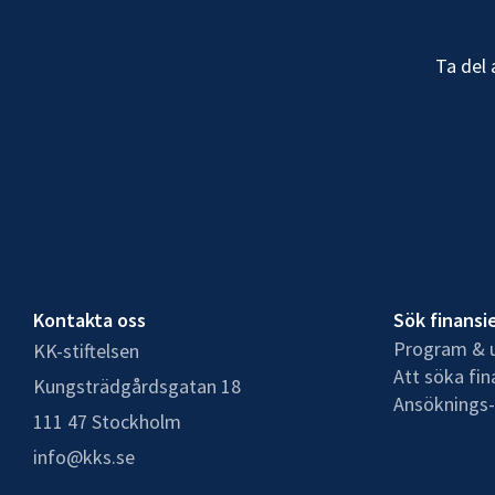
Ta del 
Kontakta oss
Sök finansi
Program & u
KK-stiftelsen
Att söka fin
Kungsträdgårdsgatan 18
Ansöknings-
111 47 Stockholm
info@kks.se