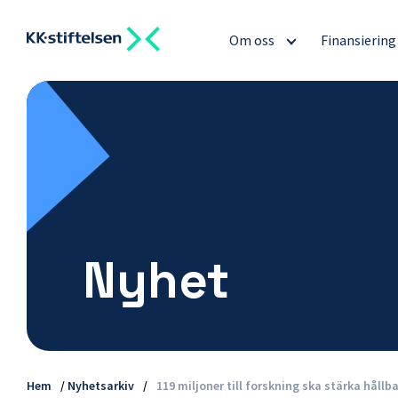
Om oss
Finansierin
Nyhet
Hem
/
Nyhetsarkiv
/
119 miljoner till forskning ska stärka hållb