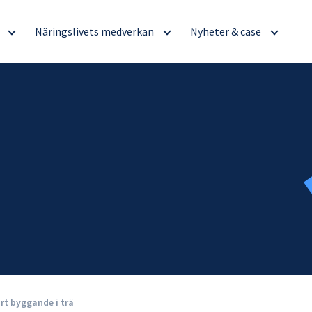
g
Näringslivets medverkan
Nyheter & case
art byggande i trä