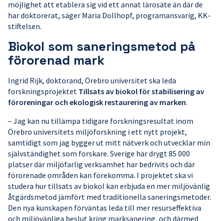
möjlighet att etablera sig vid ett annat lärosäte än där de
har doktorerat, säger Maria Dollhopf, programansvarig, KK-
stiftelsen.
Biokol som saneringsmetod på
förorenad mark
Ingrid Rijk, doktorand, Örebro universitet ska leda
forskningsprojektet
Tillsats av biokol för stabilisering av
föroreningar och ekologisk restaurering av marken
.
– Jag kan nu tillämpa tidigare forskningsresultat inom
Örebro universitets miljöforskning i ett nytt projekt,
samtidigt som jag bygger ut mitt nätverk och utvecklar min
självständighet som forskare. Sverige har drygt 85 000
platser där miljöfarlig verksamhet har bedrivits och där
förorenade områden kan förekomma. I projektet ska vi
studera hur tillsats av biokol kan erbjuda en mer miljövänlig
åtgärdsmetod jämfört med traditionella saneringsmetoder.
Den nya kunskapen förväntas leda till mer resurseffektiva
och miljövänliga beslut kring marksanering, och därmed