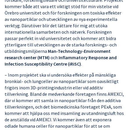
forskare, forskningsledare och universitetslärare. Projektet
kommer både att vara ett viktigt stöd för min vistelse vid
Örebro universitet och för forskningen om toxiska effekter
av nanopartiklar och utvecklingen av nya experimentella
verktyg. Därutöver blir det lättare för mig att utöka
internationella samarbeten och nätverk. Forskningen
passar perfekt in vid universitetet och kommer att bidra
ytterligare till utvecklingen av de starka forsknings- och
utbildningsmiljöerna
Man-Technology-Environment
research center (MTM)
och
Inflammatory Response and
Infection Susceptibility Centre (iRiSC)
.
– Inom projektet ska vi undersöka effekter på mänskliga
bronkial- och lungceller av nanopartiklar som oavsiktligt
frigörs inom 3D-printingindustrin eller vid additiv
tillverkning. Bland de medverkande företagen finns AMEXCI,
där vi kommer att samla in nanopartiklar från den additiva
tillverkningen, och det biomedicinska företaget PExA, som
kommer att hjälpa oss med insamling av utandningsluft hos
de anställda vid AMEXCI. Vi kommer även att exponera
odlade humana celler för nanopartiklar för att se om