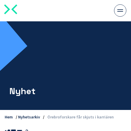
Växla
meny
Nyhet
Hem
/
Nyhetsarkiv
/
Örebroforskare får skjuts i karriären
Share