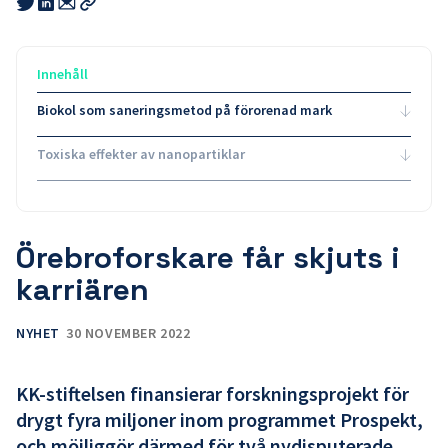
Share
Share
this
this
this
Kopiera
link
link
link
länk
to
to
to
email
twitter
linkedin
Innehåll
Biokol som saneringsmetod på förorenad mark
Toxiska effekter av nanopartiklar
Örebroforskare får skjuts i
karriären
NYHET
30 NOVEMBER 2022
KK-stiftelsen finansierar forskningsprojekt för
drygt fyra miljoner inom programmet Prospekt,
och möjliggör därmed för två nydisputerade