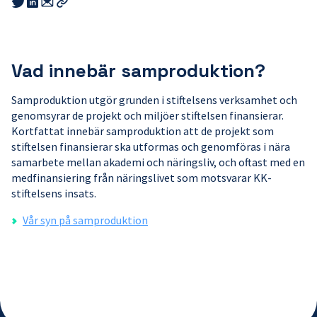
Share
Share
this
this
this
Kopiera
link
link
link
länk
to
to
to
email
twitter
linkedin
Vad innebär samproduktion?
Samproduktion utgör grunden i stiftelsens verksamhet och
genomsyrar de projekt och miljöer stiftelsen finansierar.
Kortfattat innebär samproduktion att de projekt som
stiftelsen finansierar ska utformas och genomföras i nära
samarbete mellan akademi och näringsliv, och oftast med en
medfinansiering från näringslivet som motsvarar KK-
stiftelsens insats.
Vår syn på samproduktion