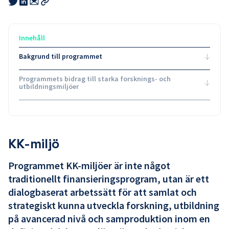
Share
Share
this
this
this
Kopiera
link
link
link
länk
to
to
to
email
twitter
linkedin
Innehåll
Bakgrund till programmet
Programmets bidrag till starka forsknings- och
utbildningsmiljöer
KK-miljö
Programmet KK-miljöer är inte något
traditionellt finansieringsprogram, utan är ett
dialogbaserat arbetssätt för att samlat och
strategiskt kunna utveckla forskning, utbildning
på avancerad nivå och samproduktion inom en