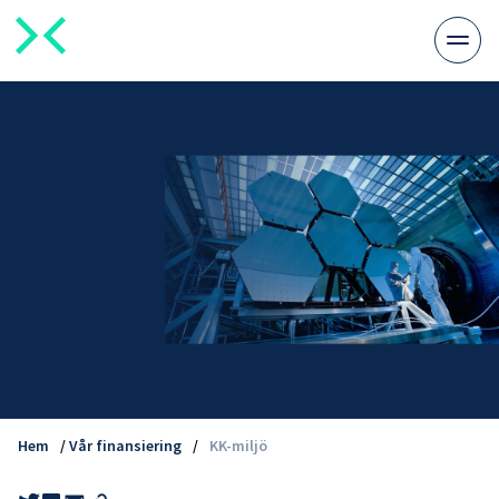
Växla
meny
Hem
/
Vår finansiering
/
KK-miljö
Share