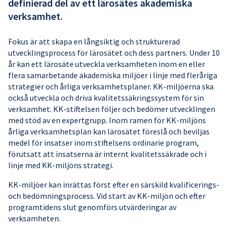
definierad del av ett lärosätes akademiska
verksamhet.
Fokus är att skapa en långsiktig och strukturerad
utvecklingsprocess för lärosätet och dess partners. Under 10
år kan ett lärosäte utveckla verksamheten inom en eller
flera samarbetande akademiska miljöer i linje med fleråriga
strategier och årliga verksamhetsplaner. KK-miljöerna ska
också utveckla och driva kvalitetssäkringssystem för sin
verksamhet. KK-stiftelsen följer och bedömer utvecklingen
med stöd av en expertgrupp. Inom ramen för KK-miljöns
årliga verksamhetsplan kan lärosätet föreslå och beviljas
medel för insatser inom stiftelsens ordinarie program,
förutsatt att insatserna är internt kvalitetssäkrade och i
linje med KK-miljöns strategi.
KK-miljöer kan inrättas först efter en särskild kvalificerings-
och bedömningsprocess. Vid start av KK-miljön och efter
programtidens slut genomförs utvärderingar av
verksamheten.