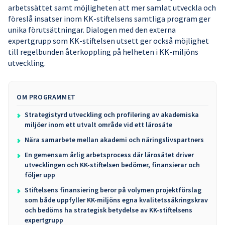
arbetssättet samt möjligheten att mer samlat utveckla och
föreslå insatser inom KK-stiftelsens samtliga program ger
unika förutsättningar. Dialogen med den externa
expertgrupp som KK-stiftelsen utsett ger också möjlighet
till regelbunden återkoppling på helheten i KK-miljöns
utveckling.
OM PROGRAMMET
Strategistyrd utveckling och profilering av akademiska
miljöer inom ett utvalt område vid ett lärosäte
Nära samarbete mellan akademi och näringslivspartners
En gemensam årlig arbetsprocess där lärosätet driver
utvecklingen och KK-stiftelsen bedömer, finansierar och
följer upp
Stiftelsens finansiering beror på volymen projektförslag
som både uppfyller KK-miljöns egna kvalitetssäkringskrav
och bedöms ha strategisk betydelse av KK-stiftelsens
expertgrupp