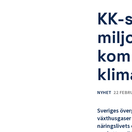
KK-s
milj
kom
klim
NYHET
22 FEBR
Sveriges över
växthusgaser i
näringslivets