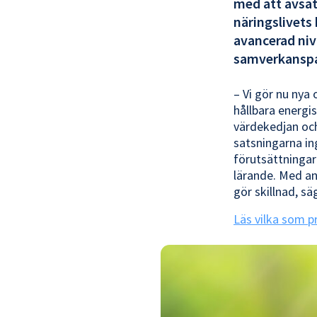
med att avsät
näringslivets
avancerad niv
samverkanspa
– Vi gör nu ny
hållbara energi
värdekedjan och
satsningarna i
förutsättningar 
lärande. Med an
gör skillnad, sä
Läs vilka som p