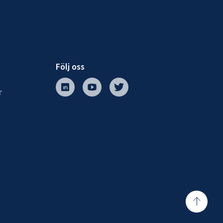
Följ oss
r