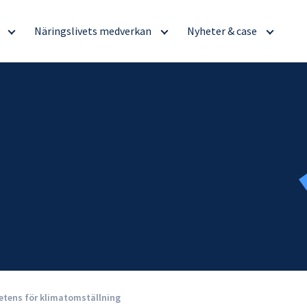
g
Näringslivets medverkan
Nyheter & case
petens för klimatomställning