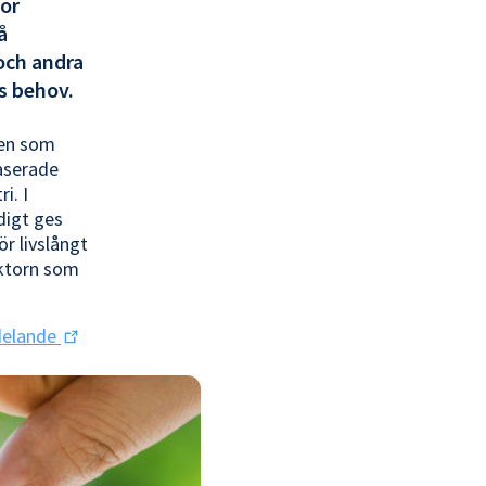
för
å
och andra
s behov.
den som
aserade
i. I
digt ges
ör livslångt
ektorn som
ddelande