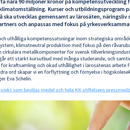
ta nära 90 miljoner kronor på kompetensutveckling 
 klimatomställning. Kurser och utbildningsprogram p
å ska utvecklas gemensamt av lärosäten, näringsliv 
rtners och anpassas med fokus på yrkesverksamma
a och uthålliga kompetenssatsningar inom strategiska områ
system, klimatneutral produktion med fokus på den råvarub
 cirkulära metallkomponenter för svensk tillverkningsindustr
ngår ett starkt kursutbud med många studerande, och samti
för kraftsamling och ökad uthållighet i lärosätenas arbete f
dra ord skapar vi en förflyttning och förnyelse i högskoles
ger Eva Schelin.
rojekt som beviljas medel och hela KK-stiftelsens pressme