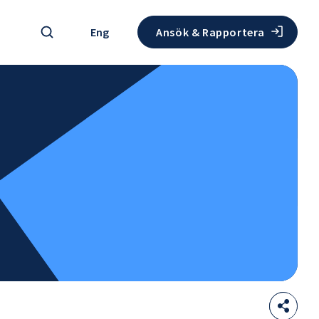
Sök
Eng
Ansök & Rapportera
Sha
Öppna
thi